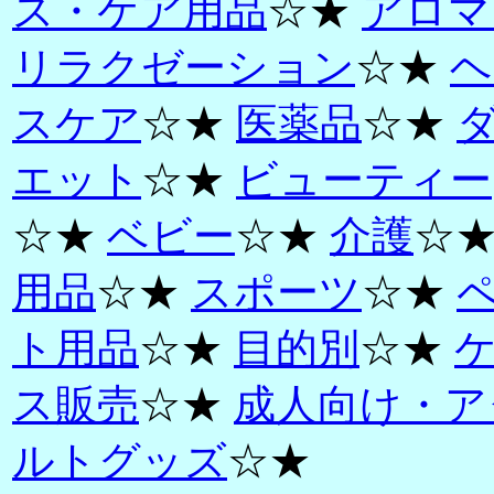
ス・ケア用品
☆★
アロマ
リラクゼーション
☆★
ヘ
スケア
☆★
医薬品
☆★
エット
☆★
ビューティー
☆★
ベビー
☆★
介護
☆
用品
☆★
スポーツ
☆★
ト用品
☆★
目的別
☆★
ス販売
☆★
成人向け・ア
ルトグッズ
☆★