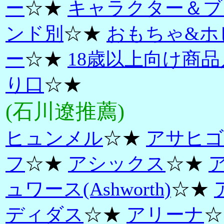
ー
☆★
キャラクター＆ブ
ンド別
☆★
おもちゃ&ホ
ー
☆★
18歳以上向け商品
り口
☆★
(石川遼推薦)
ヒュンメル
☆★
アサヒゴ
フ
☆★
アシックス
☆★
ュワース(Ashworth)
☆★
ディダス
☆★
アリーナ
☆