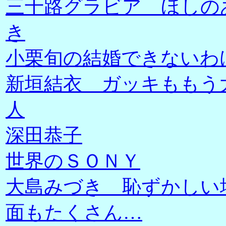
三十路グラビア ほしの
き
小栗旬の結婚できないわ
新垣結衣 ガッキももう
人
深田恭子
世界のＳＯＮＹ
大島みづき 恥ずかしい
面もたくさん…