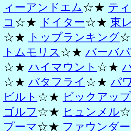
ィーアンドエム
☆★
ティ
コ
☆★
ドイター
☆★
東
☆★
トップランキング
☆
トムモリス
☆★
バーバパ
☆★
ハイマウント
☆★
☆★
バタフライ
☆★
パ
ビルト
☆★
ビックアップ
ゴルフ
☆★
ヒュンメル
☆
プーマ
☆★
ファウンダー