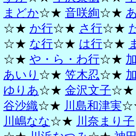
まどか
☆★
音咲絢
☆★
☆★
か行
☆★
さ行
☆★
☆★
な行
☆★
は行
☆★
☆★
や・ら・わ行
☆★
あいり
☆★
笠木忍
☆★
ゆりあ
☆★
金沢文子
☆
谷沙織
☆★
川島和津実
☆
川嶋なな
☆★
川奈まり子