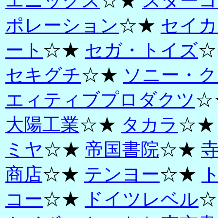
エニックス
☆★
スターコ
ポレーション
☆★
セイカ
ート
☆★
セガ・トイズ
☆
セキグチ
☆★
ソニー・ク
エィティブプロダクツ
☆
大陽工業
☆★
タカラ
☆
ミヤ
☆★
帝国書院
☆★
商店
☆★
テンヨー
☆★
コー
☆★
ドイツレベル
☆