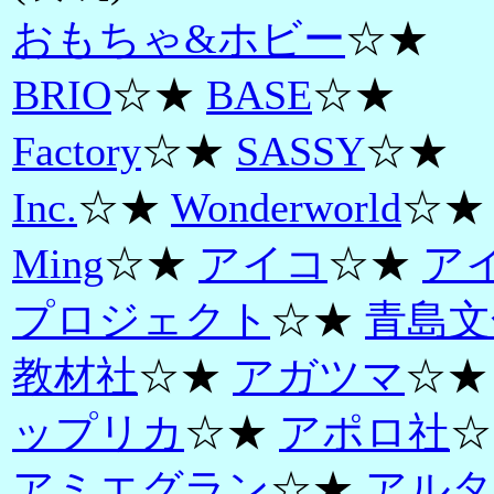
おもちゃ&ホビー
☆★
BRIO
☆★
BASE
☆★
Factory
☆★
SASSY
☆★
Inc.
☆★
Wonderworld
☆★
Ming
☆★
アイコ
☆★
ア
プロジェクト
☆★
青島文
教材社
☆★
アガツマ
☆
ップリカ
☆★
アポロ社
☆
アミエグラン
☆★
アルタ