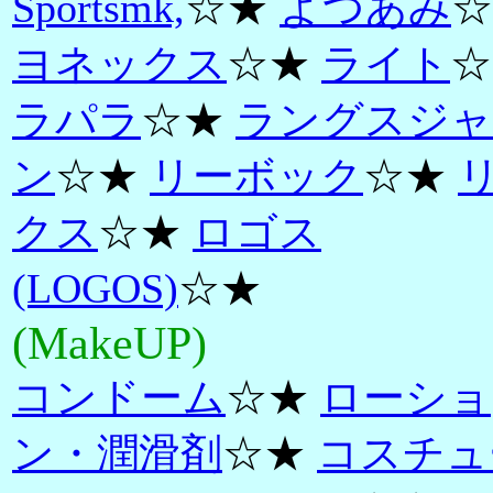
Sportsmk,
☆★
よつあみ
☆
ヨネックス
☆★
ライト
☆
ラパラ
☆★
ラングスジャ
ン
☆★
リーボック
☆★
クス
☆★
ロゴス
(LOGOS)
☆★
(MakeUP)
コンドーム
☆★
ローショ
ン・潤滑剤
☆★
コスチュ