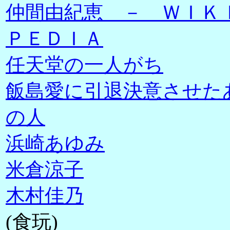
仲間由紀恵 － ＷＩＫ
ＰＥＤＩＡ
任天堂の一人がち
飯島愛に引退決意させた
の人
浜崎あゆみ
米倉涼子
木村佳乃
(食玩)