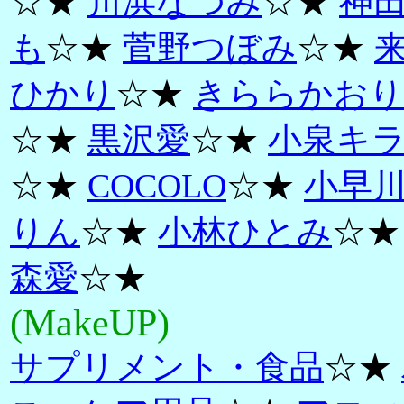
☆★
川浜なつみ
☆★
神
も
☆★
菅野つぼみ
☆★
ひかり
☆★
きららかおり
☆★
黒沢愛
☆★
小泉キ
☆★
COCOLO
☆★
小早
りん
☆★
小林ひとみ
☆
森愛
☆★
(MakeUP)
サプリメント・食品
☆★