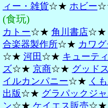
ィー・雑貨
☆★
ホビー
☆
(食玩)
カトー
☆★
角川書店
☆
合楽器製作所
☆★
カワグ
☆★
河田
☆★
キューテ
ズ
☆★
京商
☆★
グッド
イルカンパニー
☆★
くも
出版
☆★
グラパックジャ
ン
☆★
ケイエス販売
☆