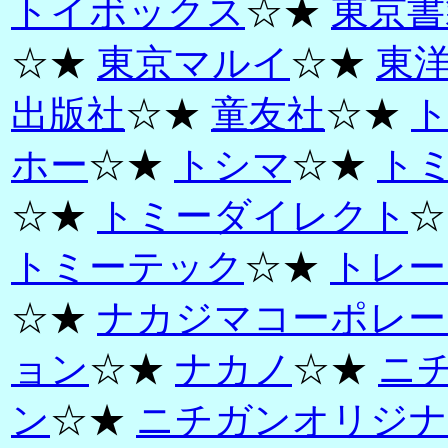
トイボックス
☆★
東京書
☆★
東京マルイ
☆★
東
出版社
☆★
童友社
☆★
ホー
☆★
トシマ
☆★
ト
☆★
トミーダイレクト
☆
トミーテック
☆★
トレー
☆★
ナカジマコーポレー
ョン
☆★
ナカノ
☆★
ニ
ン
☆★
ニチガンオリジナ