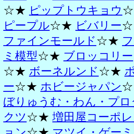
☆★
ピップトウキョウ
☆
ピープル
☆★
ビバリー
☆
ファインモールド
☆★
フ
ミ模型
☆★
ブロッコリー
☆★
ボーネルンド
☆★
ー
☆★
ホビージャパン
☆
ぼりゅうむ・わん・プロ
クツ
☆★
増田屋コーポレ
ョン
☆★
マツイ・ゲーミ