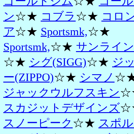
ゴールドジム
☆★
コール
ン
☆★
コブラ
☆★
コロ
ア
☆★
Sportsmk,
☆★
Sportsmk,
☆★
サンライ
☆★
シグ(SIGG)
☆★
ジ
ー(ZIPPO)
☆★
シマノ
☆
ジャックウルフスキン
☆
スカジットデザインズ
☆
スノーピーク
☆★
スポル