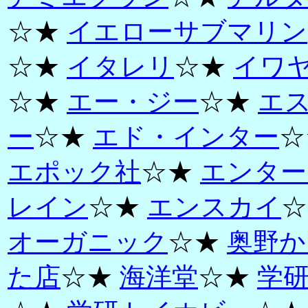
☆★
イエローサブマリン
☆★
イタレリ
☆★
イワ
☆★
エー・ジー
☆★
エ
ー
☆★
エド・インター
☆
エポック社
☆★
エンター
レイン
☆★
エンスカイ
☆
オーガニック
☆★
奥野か
た店
☆★
海洋堂
☆★
学