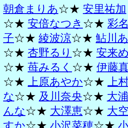
朝倉まりあ
☆★
安里祐加
☆★
安倍なつき
☆★
彩
子
☆★
綾波涼
☆★
鮎川
☆★
杏野るり
☆★
安来
☆★
苺みるく
☆★
伊藤
☆★
上原あやか
☆★
上
な
☆★
及川奈央
☆★
大
んな
☆★
大澤恵
☆★
大
すか
☆★
小沢菜穂
☆★