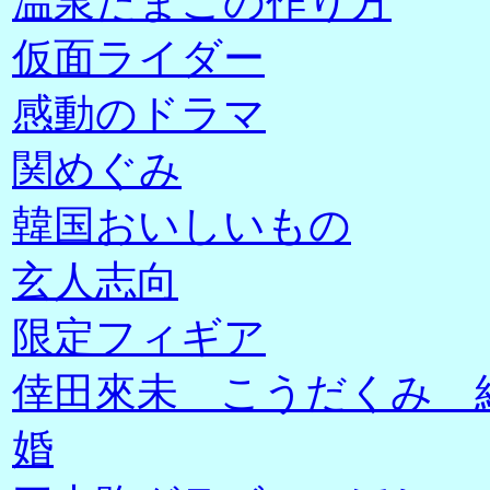
温泉たまごの作り方
仮面ライダー
感動のドラマ
関めぐみ
韓国おいしいもの
玄人志向
限定フィギア
倖田來未 こうだくみ 
婚