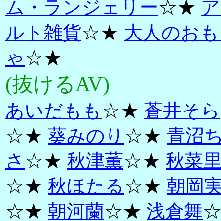
ム・ランジェリー
☆★
ア
ルト雑貨
☆★
大人のおも
ゃ
☆★
(抜けるAV)
あいだもも
☆★
蒼井そら
☆★
葵みのり
☆★
青沼
さ
☆★
秋津薫
☆★
秋菜
☆★
秋ほたる
☆★
朝岡
☆★
朝河蘭
☆★
浅倉舞