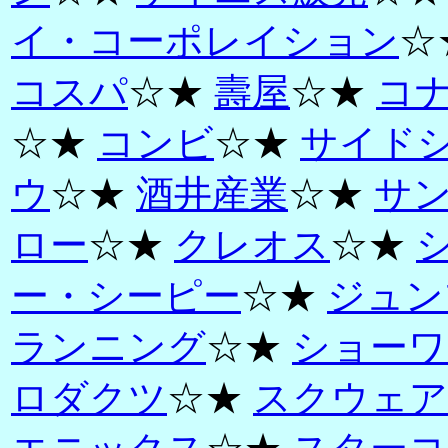
イ・コーポレイション
☆
コスパ
☆★
壽屋
☆★
コ
☆★
コンビ
☆★
サイド
ウ
☆★
酒井産業
☆★
サ
ロー
☆★
クレオス
☆★
ー・シーピー
☆★
ジュン
ランニング
☆★
ショーワ
ロダクツ
☆★
スクウェア