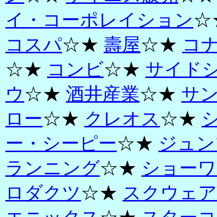
イ・コーポレイション
☆
コスパ
☆★
壽屋
☆★
コ
☆★
コンビ
☆★
サイド
ウ
☆★
酒井産業
☆★
サ
ロー
☆★
クレオス
☆★
ー・シーピー
☆★
ジュン
ランニング
☆★
ショーワ
ロダクツ
☆★
スクウェア