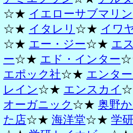
☆★
イエローサブマリン
☆★
イタレリ
☆★
イワ
☆★
エー・ジー
☆★
エ
ー
☆★
エド・インター
☆
エポック社
☆★
エンター
レイン
☆★
エンスカイ
☆
オーガニック
☆★
奥野か
た店
☆★
海洋堂
☆★
学