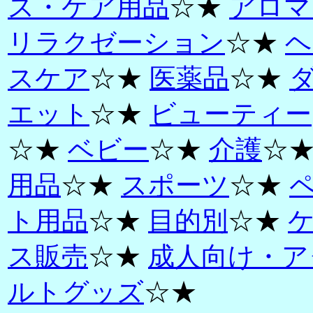
ス・ケア用品
☆★
アロマ
リラクゼーション
☆★
ヘ
スケア
☆★
医薬品
☆★
エット
☆★
ビューティー
☆★
ベビー
☆★
介護
☆
用品
☆★
スポーツ
☆★
ト用品
☆★
目的別
☆★
ス販売
☆★
成人向け・ア
ルトグッズ
☆★