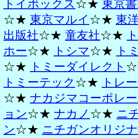
トイボックス
☆★
東京書
☆★
東京マルイ
☆★
東
出版社
☆★
童友社
☆★
ホー
☆★
トシマ
☆★
ト
☆★
トミーダイレクト
☆
トミーテック
☆★
トレー
☆★
ナカジマコーポレー
ョン
☆★
ナカノ
☆★
ニ
ン
☆★
ニチガンオリジナ