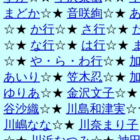
まどか
☆★
音咲絢
☆★
☆★
か行
☆★
さ行
☆★
☆★
な行
☆★
は行
☆★
☆★
や・ら・わ行
☆★
あいり
☆★
笠木忍
☆★
ゆりあ
☆★
金沢文子
☆
谷沙織
☆★
川島和津実
☆
川嶋なな
☆★
川奈まり子