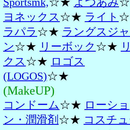
Sportsmk,
☆★
よつあみ
☆
ヨネックス
☆★
ライト
☆
ラパラ
☆★
ラングスジャ
ン
☆★
リーボック
☆★
クス
☆★
ロゴス
(LOGOS)
☆★
(MakeUP)
コンドーム
☆★
ローショ
ン・潤滑剤
☆★
コスチュ