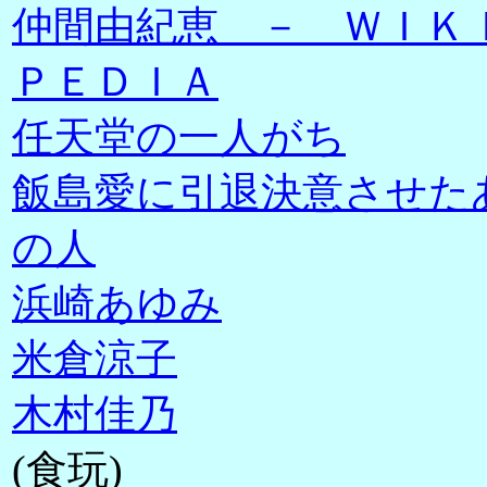
仲間由紀恵 － ＷＩＫ
ＰＥＤＩＡ
任天堂の一人がち
飯島愛に引退決意させた
の人
浜崎あゆみ
米倉涼子
木村佳乃
(食玩)