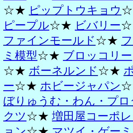
☆★
ピップトウキョウ
☆
ピープル
☆★
ビバリー
☆
ファインモールド
☆★
フ
ミ模型
☆★
ブロッコリー
☆★
ボーネルンド
☆★
ー
☆★
ホビージャパン
☆
ぼりゅうむ・わん・プロ
クツ
☆★
増田屋コーポレ
ョン
☆★
マツイ・ゲーミ