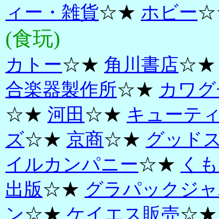
ィー・雑貨
☆★
ホビー
☆
(食玩)
カトー
☆★
角川書店
☆
合楽器製作所
☆★
カワグ
☆★
河田
☆★
キューテ
ズ
☆★
京商
☆★
グッド
イルカンパニー
☆★
くも
出版
☆★
グラパックジャ
ン
☆★
ケイエス販売
☆