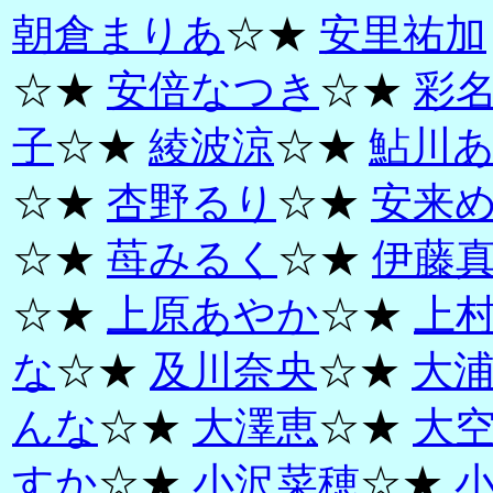
朝倉まりあ
☆★
安里祐加
☆★
安倍なつき
☆★
彩
子
☆★
綾波涼
☆★
鮎川
☆★
杏野るり
☆★
安来
☆★
苺みるく
☆★
伊藤
☆★
上原あやか
☆★
上
な
☆★
及川奈央
☆★
大
んな
☆★
大澤恵
☆★
大
すか
☆★
小沢菜穂
☆★