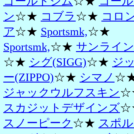
ゴールドジム
☆★
コール
ン
☆★
コブラ
☆★
コロ
ア
☆★
Sportsmk,
☆★
Sportsmk,
☆★
サンライ
☆★
シグ(SIGG)
☆★
ジ
ー(ZIPPO)
☆★
シマノ
☆
ジャックウルフスキン
☆
スカジットデザインズ
☆
スノーピーク
☆★
スポル