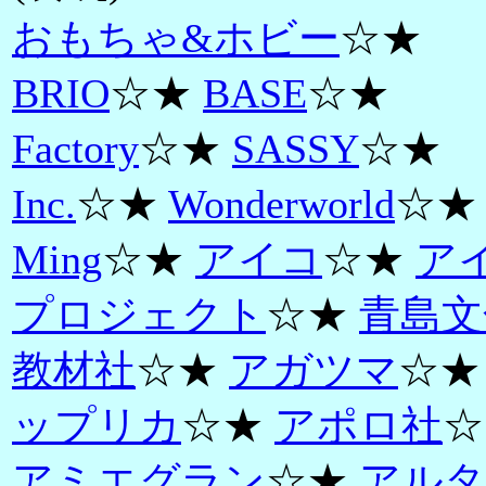
おもちゃ&ホビー
☆★
BRIO
☆★
BASE
☆★
Factory
☆★
SASSY
☆★
Inc.
☆★
Wonderworld
☆★
Ming
☆★
アイコ
☆★
ア
プロジェクト
☆★
青島文
教材社
☆★
アガツマ
☆
ップリカ
☆★
アポロ社
☆
アミエグラン
☆★
アルタ