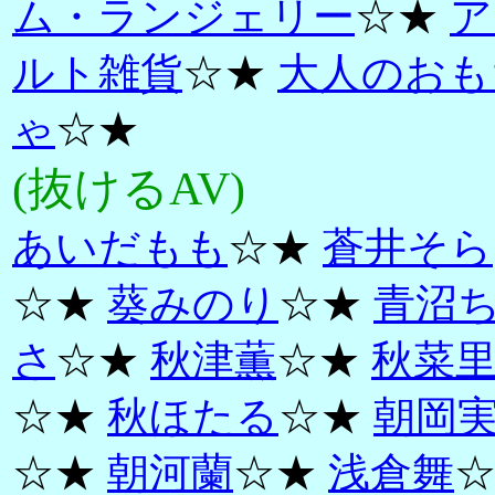
ム・ランジェリー
☆★
ア
ルト雑貨
☆★
大人のおも
ゃ
☆★
(抜けるAV)
あいだもも
☆★
蒼井そら
☆★
葵みのり
☆★
青沼
さ
☆★
秋津薫
☆★
秋菜
☆★
秋ほたる
☆★
朝岡
☆★
朝河蘭
☆★
浅倉舞