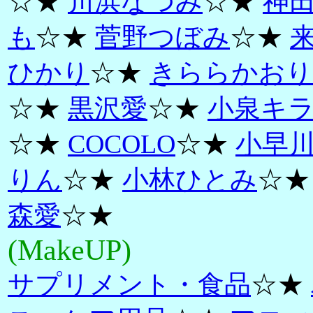
☆★
川浜なつみ
☆★
神
も
☆★
菅野つぼみ
☆★
ひかり
☆★
きららかおり
☆★
黒沢愛
☆★
小泉キ
☆★
COCOLO
☆★
小早
りん
☆★
小林ひとみ
☆
森愛
☆★
(MakeUP)
サプリメント・食品
☆★