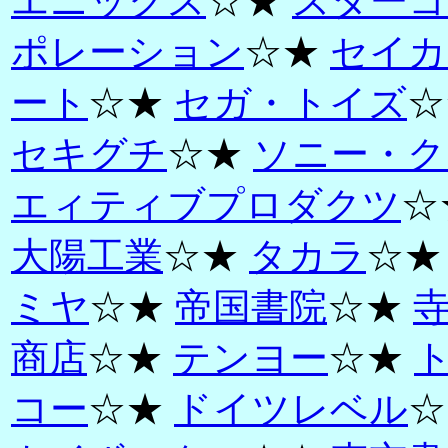
エニックス
☆★
スターコ
ポレーション
☆★
セイカ
ート
☆★
セガ・トイズ
☆
セキグチ
☆★
ソニー・ク
エィティブプロダクツ
☆
大陽工業
☆★
タカラ
☆
ミヤ
☆★
帝国書院
☆★
商店
☆★
テンヨー
☆★
コー
☆★
ドイツレベル
☆