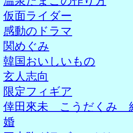
温泉たまごの作り方
仮面ライダー
感動のドラマ
関めぐみ
韓国おいしいもの
玄人志向
限定フィギア
倖田來未 こうだくみ 
婚