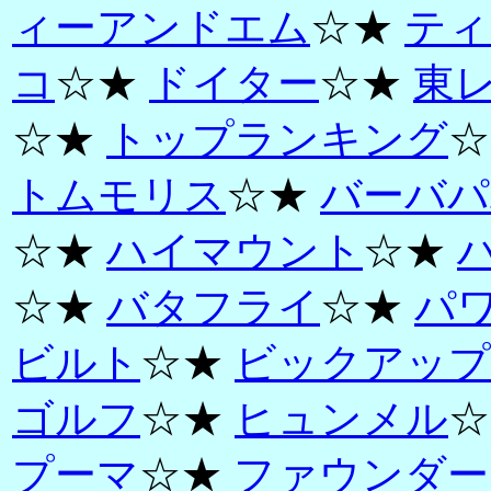
ィーアンドエム
☆★
ティ
コ
☆★
ドイター
☆★
東
☆★
トップランキング
☆
トムモリス
☆★
バーバパ
☆★
ハイマウント
☆★
☆★
バタフライ
☆★
パ
ビルト
☆★
ビックアップ
ゴルフ
☆★
ヒュンメル
☆
プーマ
☆★
ファウンダー