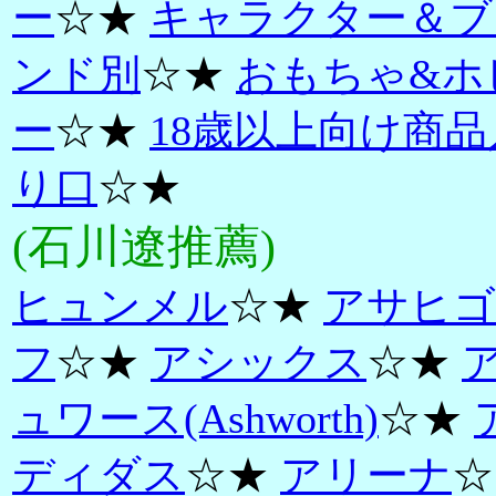
ー
☆★
キャラクター＆ブ
ンド別
☆★
おもちゃ&ホ
ー
☆★
18歳以上向け商品
り口
☆★
(石川遼推薦)
ヒュンメル
☆★
アサヒゴ
フ
☆★
アシックス
☆★
ュワース(Ashworth)
☆★
ディダス
☆★
アリーナ
☆