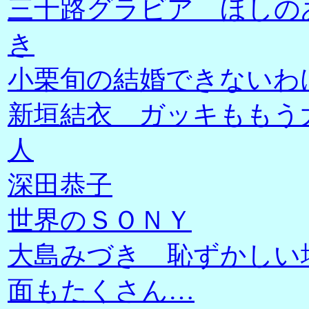
三十路グラビア ほしの
き
小栗旬の結婚できないわ
新垣結衣 ガッキももう
人
深田恭子
世界のＳＯＮＹ
大島みづき 恥ずかしい
面もたくさん…