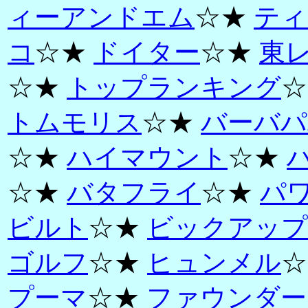
ィーアンドエム
☆★
ティ
コ
☆★
ドイター
☆★
東
☆★
トップランキング
☆
トムモリス
☆★
バーバパ
☆★
ハイマウント
☆★
☆★
バタフライ
☆★
パ
ビルト
☆★
ビックアップ
ゴルフ
☆★
ヒュンメル
☆
プーマ
☆★
ファウンダー