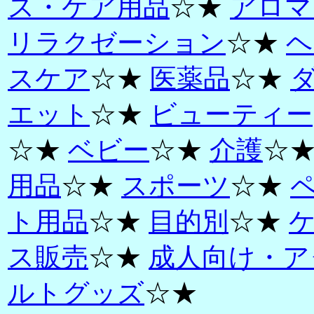
ス・ケア用品
☆★
アロマ
リラクゼーション
☆★
ヘ
スケア
☆★
医薬品
☆★
エット
☆★
ビューティー
☆★
ベビー
☆★
介護
☆
用品
☆★
スポーツ
☆★
ト用品
☆★
目的別
☆★
ス販売
☆★
成人向け・ア
ルトグッズ
☆★