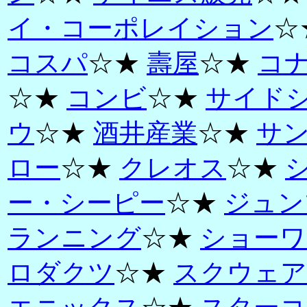
イ・コーポレイション
☆
コスパ
☆★
壽屋
☆★
コ
☆★
コンビ
☆★
サイド
ウ
☆★
酒井産業
☆★
サ
ロー
☆★
クレオス
☆★
ー・シーピー
☆★
ジュン
ランニング
☆★
ショーワ
ロダクツ
☆★
スクウェア