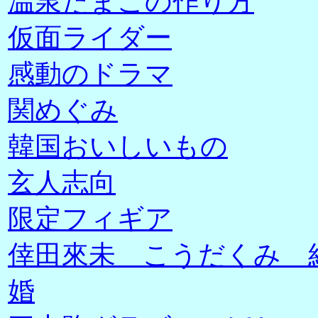
温泉たまごの作り方
仮面ライダー
感動のドラマ
関めぐみ
韓国おいしいもの
玄人志向
限定フィギア
倖田來未 こうだくみ 
婚