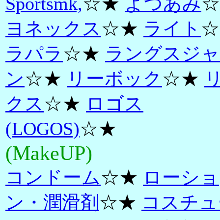
Sportsmk,
☆★
よつあみ
☆
ヨネックス
☆★
ライト
☆
ラパラ
☆★
ラングスジャ
ン
☆★
リーボック
☆★
クス
☆★
ロゴス
(LOGOS)
☆★
(MakeUP)
コンドーム
☆★
ローショ
ン・潤滑剤
☆★
コスチュ