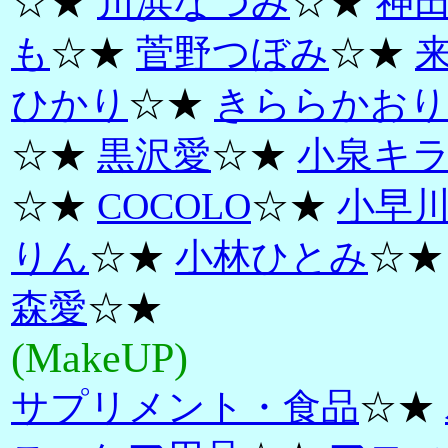
☆★
川浜なつみ
☆★
神
も
☆★
菅野つぼみ
☆★
ひかり
☆★
きららかおり
☆★
黒沢愛
☆★
小泉キ
☆★
COCOLO
☆★
小早
りん
☆★
小林ひとみ
☆
森愛
☆★
(MakeUP)
サプリメント・食品
☆★