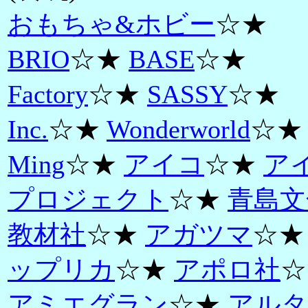
おもちゃ&ホビー
☆★
BRIO
☆★
BASE
☆★
Factory
☆★
SASSY
☆★
Inc.
☆★
Wonderworld
☆★
Ming
☆★
アイコ
☆★
ア
プロジェクト
☆★
青島文
教材社
☆★
アガツマ
☆
ップリカ
☆★
アポロ社
☆
アミエグラン
☆★
アルタ