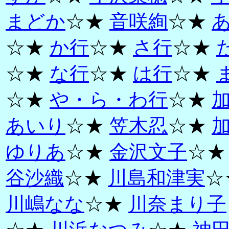
まどか
☆★
音咲絢
☆★
☆★
か行
☆★
さ行
☆★
☆★
な行
☆★
は行
☆★
☆★
や・ら・わ行
☆★
あいり
☆★
笠木忍
☆★
ゆりあ
☆★
金沢文子
☆
谷沙織
☆★
川島和津実
☆
川嶋なな
☆★
川奈まり子