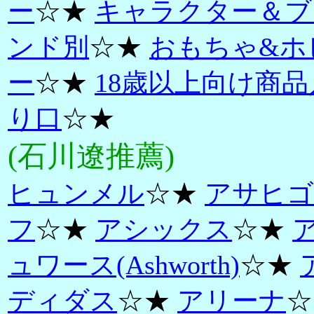
ー
☆★
キャラクター＆ブ
ンド別
☆★
おもちゃ&ホ
ー
☆★
18歳以上向け商品
り口
☆★
(石川遼推薦)
ヒュンメル
☆★
アサヒゴ
フ
☆★
アシックス
☆★
ュワース(Ashworth)
☆★
ディダス
☆★
アリーナ
☆