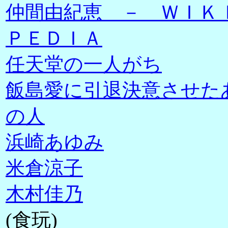
仲間由紀恵 － ＷＩＫ
ＰＥＤＩＡ
任天堂の一人がち
飯島愛に引退決意させた
の人
浜崎あゆみ
米倉涼子
木村佳乃
(食玩)