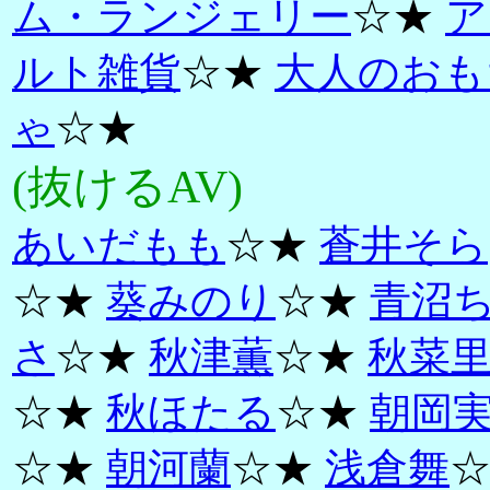
ム・ランジェリー
☆★
ア
ルト雑貨
☆★
大人のおも
ゃ
☆★
(抜けるAV)
あいだもも
☆★
蒼井そら
☆★
葵みのり
☆★
青沼
さ
☆★
秋津薫
☆★
秋菜
☆★
秋ほたる
☆★
朝岡
☆★
朝河蘭
☆★
浅倉舞