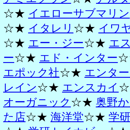
☆★
イエローサブマリン
☆★
イタレリ
☆★
イワ
☆★
エー・ジー
☆★
エ
ー
☆★
エド・インター
☆
エポック社
☆★
エンター
レイン
☆★
エンスカイ
☆
オーガニック
☆★
奥野か
た店
☆★
海洋堂
☆★
学