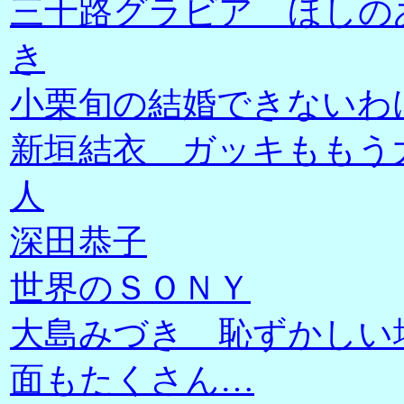
三十路グラビア ほしの
き
小栗旬の結婚できないわ
新垣結衣 ガッキももう
人
深田恭子
世界のＳＯＮＹ
大島みづき 恥ずかしい
面もたくさん…