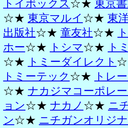
トイボックス
☆★
東京書
☆★
東京マルイ
☆★
東
出版社
☆★
童友社
☆★
ホー
☆★
トシマ
☆★
ト
☆★
トミーダイレクト
☆
トミーテック
☆★
トレー
☆★
ナカジマコーポレー
ョン
☆★
ナカノ
☆★
ニ
ン
☆★
ニチガンオリジナ