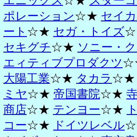
エニックス
☆★
スターコ
ポレーション
☆★
セイカ
ート
☆★
セガ・トイズ
☆
セキグチ
☆★
ソニー・ク
エィティブプロダクツ
☆
大陽工業
☆★
タカラ
☆
ミヤ
☆★
帝国書院
☆★
商店
☆★
テンヨー
☆★
コー
☆★
ドイツレベル
☆