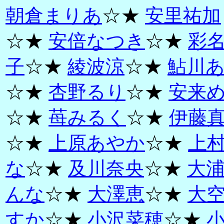
朝倉まりあ
☆★
安里祐加
☆★
安倍なつき
☆★
彩
子
☆★
綾波涼
☆★
鮎川
☆★
杏野るり
☆★
安来
☆★
苺みるく
☆★
伊藤
☆★
上原あやか
☆★
上
な
☆★
及川奈央
☆★
大
んな
☆★
大澤恵
☆★
大
すか
☆★
小沢菜穂
☆★