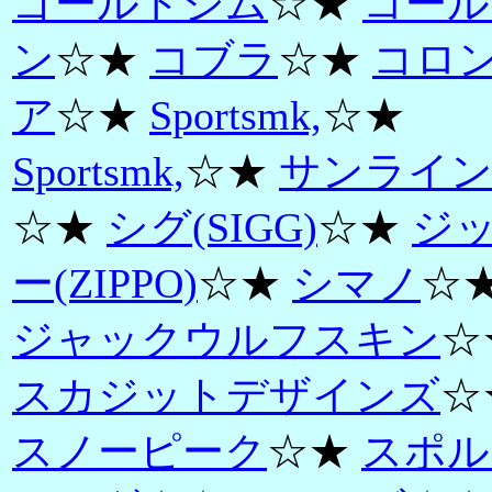
ゴールドジム
☆★
コール
ン
☆★
コブラ
☆★
コロ
ア
☆★
Sportsmk,
☆★
Sportsmk,
☆★
サンライ
☆★
シグ(SIGG)
☆★
ジ
ー(ZIPPO)
☆★
シマノ
☆
ジャックウルフスキン
☆
スカジットデザインズ
☆
スノーピーク
☆★
スポル