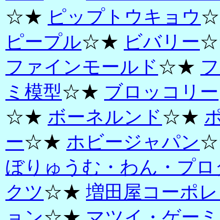
☆★
ピップトウキョウ
☆
ピープル
☆★
ビバリー
☆
ファインモールド
☆★
フ
ミ模型
☆★
ブロッコリー
☆★
ボーネルンド
☆★
ー
☆★
ホビージャパン
☆
ぼりゅうむ・わん・プロ
クツ
☆★
増田屋コーポレ
ョン
☆★
マツイ・ゲーミ