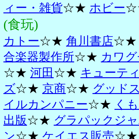
ィー・雑貨
☆★
ホビー
☆
(食玩)
カトー
☆★
角川書店
☆
合楽器製作所
☆★
カワグ
☆★
河田
☆★
キューテ
ズ
☆★
京商
☆★
グッド
イルカンパニー
☆★
くも
出版
☆★
グラパックジャ
ン
☆★
ケイエス販売
☆