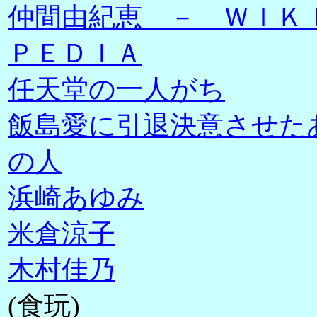
仲間由紀恵 － ＷＩＫ
ＰＥＤＩＡ
任天堂の一人がち
飯島愛に引退決意させた
の人
浜崎あゆみ
米倉涼子
木村佳乃
(食玩)