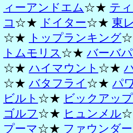
ィーアンドエム
☆★
ティ
コ
☆★
ドイター
☆★
東
☆★
トップランキング
☆
トムモリス
☆★
バーバパ
☆★
ハイマウント
☆★
☆★
バタフライ
☆★
パ
ビルト
☆★
ビックアップ
ゴルフ
☆★
ヒュンメル
☆
プーマ
☆★
ファウンダー