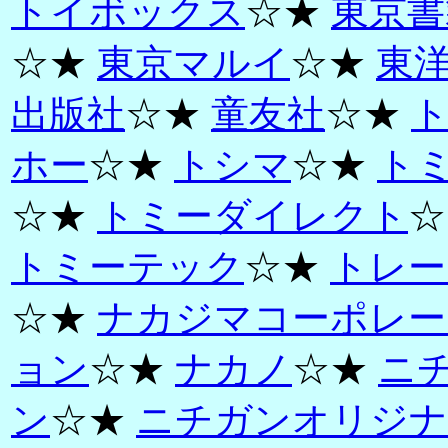
トイボックス
☆★
東京書
☆★
東京マルイ
☆★
東
出版社
☆★
童友社
☆★
ホー
☆★
トシマ
☆★
ト
☆★
トミーダイレクト
☆
トミーテック
☆★
トレー
☆★
ナカジマコーポレー
ョン
☆★
ナカノ
☆★
ニ
ン
☆★
ニチガンオリジナ