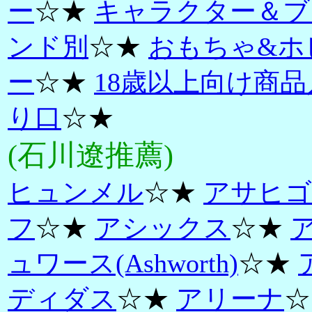
ー
☆★
キャラクター＆ブ
ンド別
☆★
おもちゃ&ホ
ー
☆★
18歳以上向け商品
り口
☆★
(石川遼推薦)
ヒュンメル
☆★
アサヒゴ
フ
☆★
アシックス
☆★
ュワース(Ashworth)
☆★
ディダス
☆★
アリーナ
☆