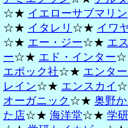
☆★
イエローサブマリン
☆★
イタレリ
☆★
イワ
☆★
エー・ジー
☆★
エ
ー
☆★
エド・インター
☆
エポック社
☆★
エンター
レイン
☆★
エンスカイ
☆
オーガニック
☆★
奥野か
た店
☆★
海洋堂
☆★
学