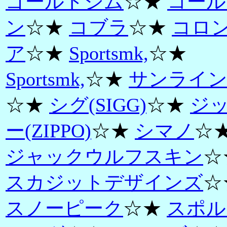
ゴールドジム
☆★
コール
ン
☆★
コブラ
☆★
コロ
ア
☆★
Sportsmk,
☆★
Sportsmk,
☆★
サンライ
☆★
シグ(SIGG)
☆★
ジ
ー(ZIPPO)
☆★
シマノ
☆
ジャックウルフスキン
☆
スカジットデザインズ
☆
スノーピーク
☆★
スポル