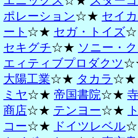
エニックス
☆★
スターコ
ポレーション
☆★
セイカ
ート
☆★
セガ・トイズ
☆
セキグチ
☆★
ソニー・ク
エィティブプロダクツ
☆
大陽工業
☆★
タカラ
☆
ミヤ
☆★
帝国書院
☆★
商店
☆★
テンヨー
☆★
コー
☆★
ドイツレベル
☆