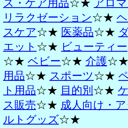
ス・ケア用品
☆★
アロマ
リラクゼーション
☆★
ヘ
スケア
☆★
医薬品
☆★
エット
☆★
ビューティー
☆★
ベビー
☆★
介護
☆
用品
☆★
スポーツ
☆★
ト用品
☆★
目的別
☆★
ス販売
☆★
成人向け・ア
ルトグッズ
☆★