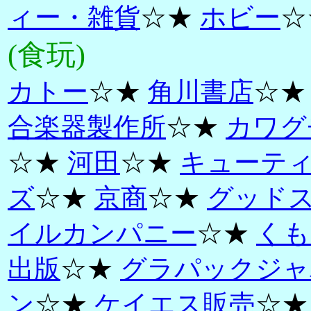
ィー・雑貨
☆★
ホビー
☆
(食玩)
カトー
☆★
角川書店
☆
合楽器製作所
☆★
カワグ
☆★
河田
☆★
キューテ
ズ
☆★
京商
☆★
グッド
イルカンパニー
☆★
くも
出版
☆★
グラパックジャ
ン
☆★
ケイエス販売
☆