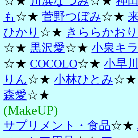
☆★
川浜なつみ
☆★
神
も
☆★
菅野つぼみ
☆★
ひかり
☆★
きららかおり
☆★
黒沢愛
☆★
小泉キ
☆★
COCOLO
☆★
小早
りん
☆★
小林ひとみ
☆
森愛
☆★
(MakeUP)
サプリメント・食品
☆★