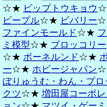
☆★
ピップトウキョウ
☆
ピープル
☆★
ビバリー
☆
ファインモールド
☆★
フ
ミ模型
☆★
ブロッコリー
☆★
ボーネルンド
☆★
ー
☆★
ホビージャパン
☆
ぼりゅうむ・わん・プロ
クツ
☆★
増田屋コーポレ
ョン
☆★
マツイ・ゲーミ