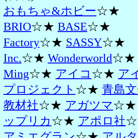
おもちゃ&ホビー
☆★
BRIO
☆★
BASE
☆★
Factory
☆★
SASSY
☆★
Inc.
☆★
Wonderworld
☆★
Ming
☆★
アイコ
☆★
ア
プロジェクト
☆★
青島文
教材社
☆★
アガツマ
☆
ップリカ
☆★
アポロ社
☆
アミエグラン
☆★
アルタ