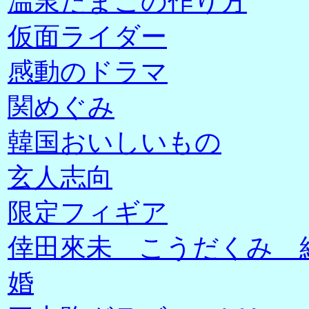
温泉たまごの作り方
仮面ライダー
感動のドラマ
関めぐみ
韓国おいしいもの
玄人志向
限定フィギア
倖田來未 こうだくみ 
婚