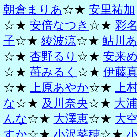
朝倉まりあ
☆★
安里祐加
☆★
安倍なつき
☆★
彩
子
☆★
綾波涼
☆★
鮎川
☆★
杏野るり
☆★
安来
☆★
苺みるく
☆★
伊藤
☆★
上原あやか
☆★
上
な
☆★
及川奈央
☆★
大
んな
☆★
大澤恵
☆★
大
すか
☆★
小沢菜穂
☆★