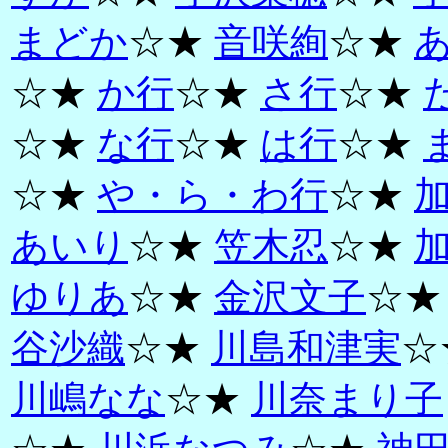
まどか
☆★
音咲絢
☆★
☆★
か行
☆★
さ行
☆★
☆★
な行
☆★
は行
☆★
☆★
や・ら・わ行
☆★
あいり
☆★
笠木忍
☆★
ゆりあ
☆★
金沢文子
☆
谷沙織
☆★
川島和津実
☆
川嶋なな
☆★
川奈まり子