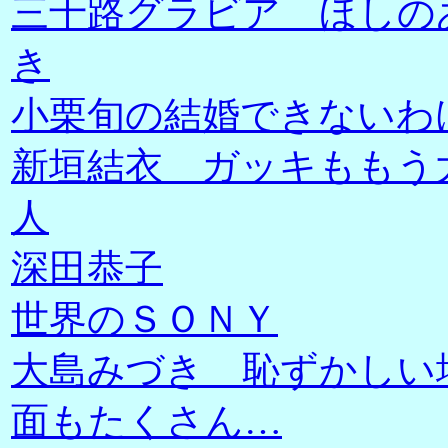
三十路グラビア ほしの
き
小栗旬の結婚できないわ
新垣結衣 ガッキももう
人
深田恭子
世界のＳＯＮＹ
大島みづき 恥ずかしい
面もたくさん…