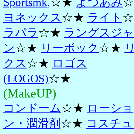
Sportsmk,
☆★
よつあみ
☆
ヨネックス
☆★
ライト
☆
ラパラ
☆★
ラングスジャ
ン
☆★
リーボック
☆★
クス
☆★
ロゴス
(LOGOS)
☆★
(MakeUP)
コンドーム
☆★
ローショ
ン・潤滑剤
☆★
コスチュ