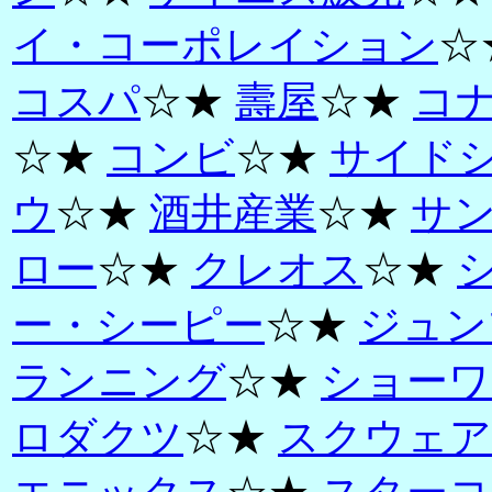
イ・コーポレイション
☆
コスパ
☆★
壽屋
☆★
コ
☆★
コンビ
☆★
サイド
ウ
☆★
酒井産業
☆★
サ
ロー
☆★
クレオス
☆★
ー・シーピー
☆★
ジュン
ランニング
☆★
ショーワ
ロダクツ
☆★
スクウェア