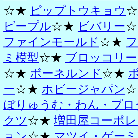
☆★
ピップトウキョウ
☆
ピープル
☆★
ビバリー
☆
ファインモールド
☆★
フ
ミ模型
☆★
ブロッコリー
☆★
ボーネルンド
☆★
ー
☆★
ホビージャパン
☆
ぼりゅうむ・わん・プロ
クツ
☆★
増田屋コーポレ
ョン
☆★
マツイ・ゲーミ