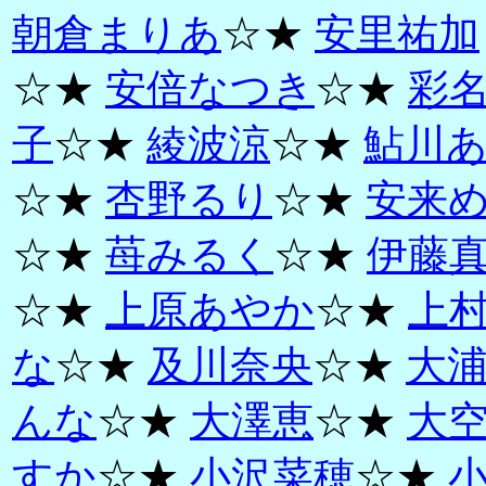
朝倉まりあ
☆★
安里祐加
☆★
安倍なつき
☆★
彩
子
☆★
綾波涼
☆★
鮎川
☆★
杏野るり
☆★
安来
☆★
苺みるく
☆★
伊藤
☆★
上原あやか
☆★
上
な
☆★
及川奈央
☆★
大
んな
☆★
大澤恵
☆★
大
すか
☆★
小沢菜穂
☆★