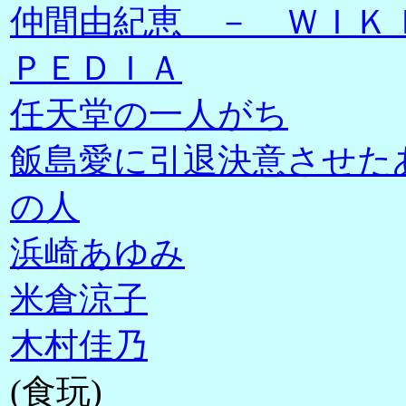
仲間由紀恵 － ＷＩＫ
ＰＥＤＩＡ
任天堂の一人がち
飯島愛に引退決意させた
の人
浜崎あゆみ
米倉涼子
木村佳乃
(食玩)