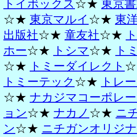
トイボックス
☆★
東京書
☆★
東京マルイ
☆★
東
出版社
☆★
童友社
☆★
ホー
☆★
トシマ
☆★
ト
☆★
トミーダイレクト
☆
トミーテック
☆★
トレー
☆★
ナカジマコーポレー
ョン
☆★
ナカノ
☆★
ニ
ン
☆★
ニチガンオリジナ