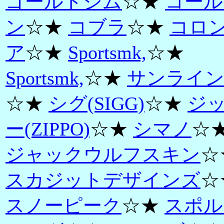
ゴールドジム
☆★
コール
ン
☆★
コブラ
☆★
コロ
ア
☆★
Sportsmk,
☆★
Sportsmk,
☆★
サンライ
☆★
シグ(SIGG)
☆★
ジ
ー(ZIPPO)
☆★
シマノ
☆
ジャックウルフスキン
☆
スカジットデザインズ
☆
スノーピーク
☆★
スポル