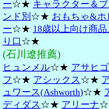
ー
☆★
キャラクター＆ブ
ンド別
☆★
おもちゃ&ホ
ー
☆★
18歳以上向け商品
り口
☆★
(石川遼推薦)
ヒュンメル
☆★
アサヒゴ
フ
☆★
アシックス
☆★
ュワース(Ashworth)
☆★
ディダス
☆★
アリーナ
☆