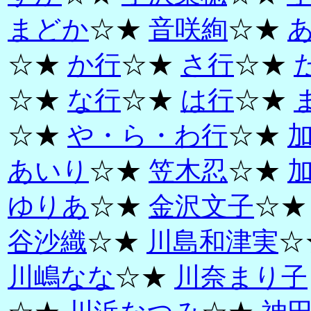
まどか
☆★
音咲絢
☆★
☆★
か行
☆★
さ行
☆★
☆★
な行
☆★
は行
☆★
☆★
や・ら・わ行
☆★
あいり
☆★
笠木忍
☆★
ゆりあ
☆★
金沢文子
☆
谷沙織
☆★
川島和津実
☆
川嶋なな
☆★
川奈まり子