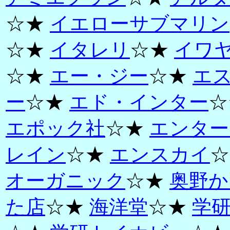
☆★
イエローサブマリン
☆★
イタレリ
☆★
イワ
☆★
エー・ジー
☆★
エ
ー
☆★
エド・インター
☆
エポック社
☆★
エンター
レイン
☆★
エンスカイ
☆
オーガニック
☆★
奥野か
た店
☆★
海洋堂
☆★
学