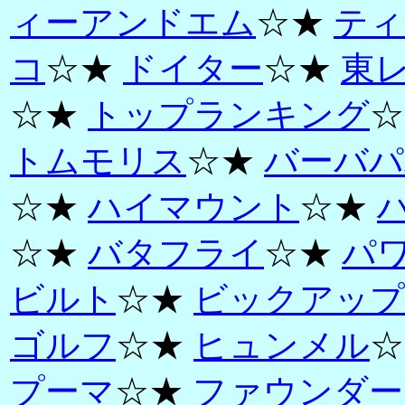
ィーアンドエム
☆★
ティ
コ
☆★
ドイター
☆★
東
☆★
トップランキング
☆
トムモリス
☆★
バーバパ
☆★
ハイマウント
☆★
☆★
バタフライ
☆★
パ
ビルト
☆★
ビックアップ
ゴルフ
☆★
ヒュンメル
☆
プーマ
☆★
ファウンダー