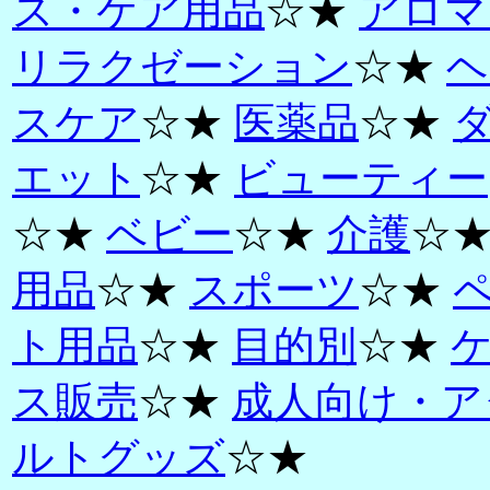
ス・ケア用品
☆★
アロマ
リラクゼーション
☆★
ヘ
スケア
☆★
医薬品
☆★
エット
☆★
ビューティー
☆★
ベビー
☆★
介護
☆
用品
☆★
スポーツ
☆★
ト用品
☆★
目的別
☆★
ス販売
☆★
成人向け・ア
ルトグッズ
☆★