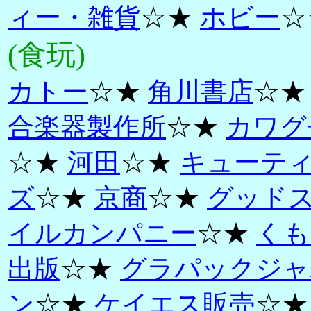
ィー・雑貨
☆★
ホビー
☆
(食玩)
カトー
☆★
角川書店
☆
合楽器製作所
☆★
カワグ
☆★
河田
☆★
キューテ
ズ
☆★
京商
☆★
グッド
イルカンパニー
☆★
くも
出版
☆★
グラパックジャ
ン
☆★
ケイエス販売
☆