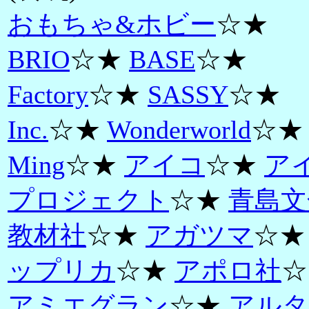
おもちゃ&ホビー
☆★
BRIO
☆★
BASE
☆★
Factory
☆★
SASSY
☆★
Inc.
☆★
Wonderworld
☆★
Ming
☆★
アイコ
☆★
ア
プロジェクト
☆★
青島文
教材社
☆★
アガツマ
☆
ップリカ
☆★
アポロ社
☆
アミエグラン
☆★
アルタ