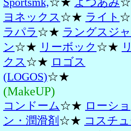
Sportsmk,
☆★
よつあみ
☆
ヨネックス
☆★
ライト
☆
ラパラ
☆★
ラングスジャ
ン
☆★
リーボック
☆★
クス
☆★
ロゴス
(LOGOS)
☆★
(MakeUP)
コンドーム
☆★
ローショ
ン・潤滑剤
☆★
コスチュ