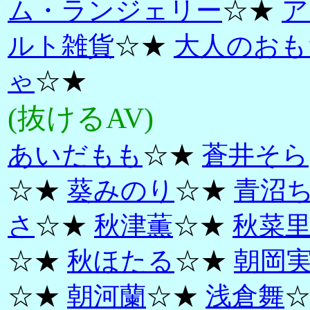
ム・ランジェリー
☆★
ア
ルト雑貨
☆★
大人のおも
ゃ
☆★
(抜けるAV)
あいだもも
☆★
蒼井そら
☆★
葵みのり
☆★
青沼
さ
☆★
秋津薫
☆★
秋菜
☆★
秋ほたる
☆★
朝岡
☆★
朝河蘭
☆★
浅倉舞