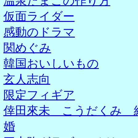
温泉たまごの作り方
仮面ライダー
感動のドラマ
関めぐみ
韓国おいしいもの
玄人志向
限定フィギア
倖田來未 こうだくみ 
婚