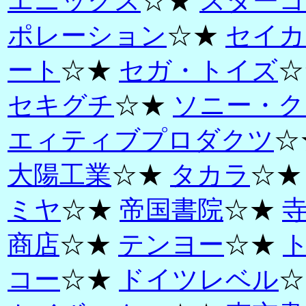
エニックス
☆★
スターコ
ポレーション
☆★
セイカ
ート
☆★
セガ・トイズ
☆
セキグチ
☆★
ソニー・ク
エィティブプロダクツ
☆
大陽工業
☆★
タカラ
☆
ミヤ
☆★
帝国書院
☆★
商店
☆★
テンヨー
☆★
コー
☆★
ドイツレベル
☆