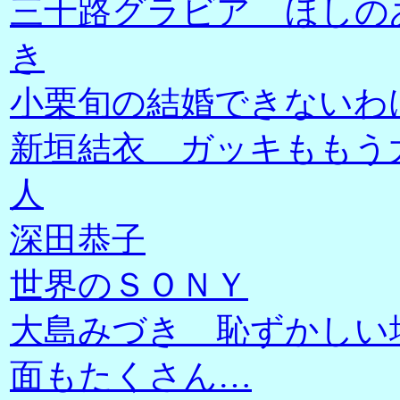
三十路グラビア ほしの
き
小栗旬の結婚できないわ
新垣結衣 ガッキももう
人
深田恭子
世界のＳＯＮＹ
大島みづき 恥ずかしい
面もたくさん…