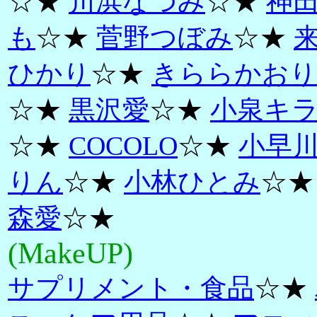
☆★
川浜なつみ
☆★
神
も
☆★
菅野つぼみ
☆★
ひかり
☆★
きららかおり
☆★
黒沢愛
☆★
小泉キ
☆★
COCOLO
☆★
小早
りん
☆★
小林ひとみ
☆
森愛
☆★
(MakeUP)
サプリメント・食品
☆★