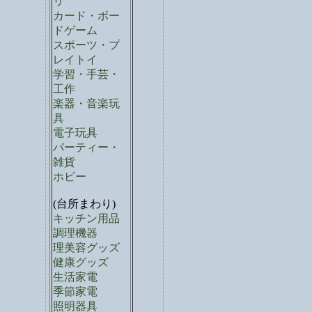
リ
カード・ボー
ドゲーム
スポーツ・プ
レイトイ
学習・手芸・
工作
楽器・音楽玩
具
電子玩具
パーティー・
雑貨
ホビー
(台所まわり)
キッチン用品
調理機器
理美容グッズ
健康グッズ
生活家電
季節家電
照明器具