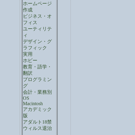
ホームページ
作成
ビジネス・オ
フィス
ユーティリテ
ィ
デザイン・グ
ラフィック
実用
ホビー
教育・語学・
翻訳
プログラミン
グ
会計・業務別
OS
Macintosh
アカデミック
版
アダルト18禁
ウィルス退治