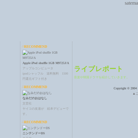
satema
∴RECOMMEND
Apple iPod shuffle 1GB M9725J/A
ライブレポート
アップルコンピュータ
ipodシャッフル 送料無料 1500
音楽や韓国ドラマを紹介していきます。
円還元ギフト付き
∴RECOMMEND
Copyright © 2004 
▲
なみだのおはなし
文芸社
ヤイコの友達が 絵本デビューで
す。
∴RECOMMEND
ニンテンドーDS