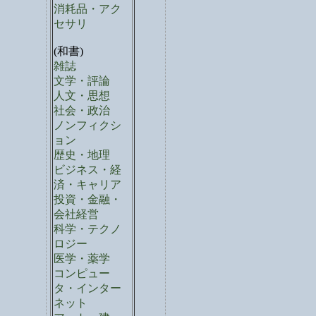
消耗品・アク
セサリ
(和書)
雑誌
文学・評論
人文・思想
社会・政治
ノンフィクシ
ョン
歴史・地理
ビジネス・経
済・キャリア
投資・金融・
会社経営
科学・テクノ
ロジー
医学・薬学
コンピュー
タ・インター
ネット