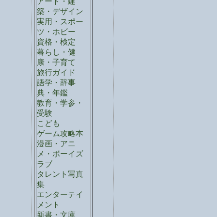
アート・建
築・デザイン
実用・スポー
ツ・ホビー
資格・検定
暮らし・健
康・子育て
旅行ガイド
語学・辞事
典・年鑑
教育・学参・
受験
こども
ゲーム攻略本
漫画・アニ
メ・ボーイズ
ラブ
タレント写真
集
エンターテイ
メント
新書・文庫