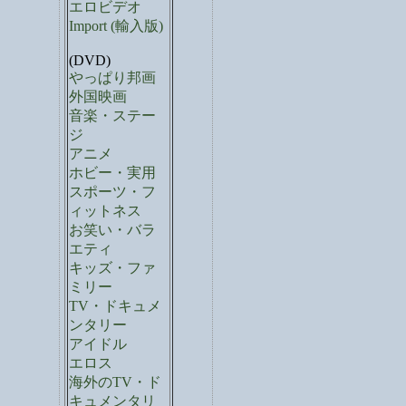
エロビデオ
Import (輸入版)
(DVD)
やっぱり邦画
外国映画
音楽・ステー
ジ
アニメ
ホビー・実用
スポーツ・フ
ィットネス
お笑い・バラ
エティ
キッズ・ファ
ミリー
TV・ドキュメ
ンタリー
アイドル
エロス
海外のTV・ド
キュメンタリ