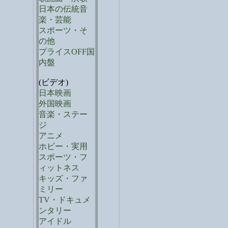
日本の伝統音
楽・芸能
スポーツ・そ
の他
プライスOFF国
内盤
(ビデオ)
日本映画
外国映画
音楽・ステー
ジ
アニメ
ホビー・実用
スポーツ・フ
ィットネス
キッズ・ファ
ミリー
TV・ドキュメ
ンタリー
アイドル