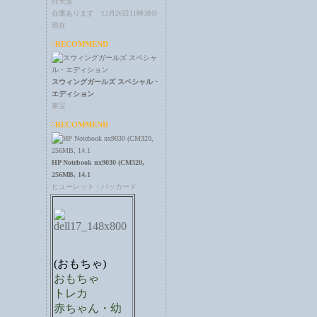
任天堂
在庫あります 12月26日11時38分
現在
∴RECOMMEND
スウィングガールズ スペシャル・
エディション
東宝
∴RECOMMEND
HP Notebook nx9030 (CM320,
256MB, 14.1
ヒューレット・パッカード
(おもちゃ)
おもちゃ
トレカ
赤ちゃん・幼